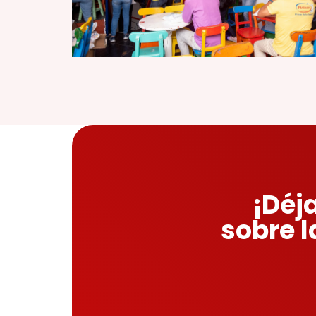
¡Déj
sobre l