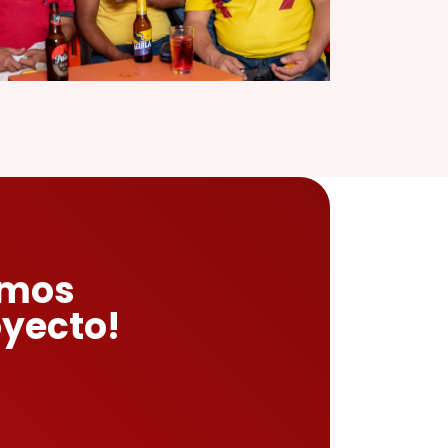
emos
oyecto!